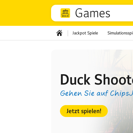
Games
Jackpot Spiele
Simulationsspi
Duck Shoot
Gehen Sie auf ChipsJ
Jetzt spielen!