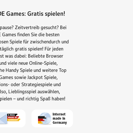
E Games: Gratis spielen!
pause? Zeitvertreib gesucht? Bei
Games finden Sie die besten
osen Spiele für zwischendurch und
äglich gratis spielen! Für jeden
st was dabei: Beliebte Browser
nd viele neue Online-Spiele,
che Handy Spiele und weitere Top
Games sowie Jackpot Spiele,
ions- oder Strategiespiele und
lso, Lieblingsspiel auswählen,
spielen – und richtig Spaß haben!