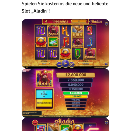
Spielen Sie kostenlos die neue und beliebte
Slot „Aladin“!