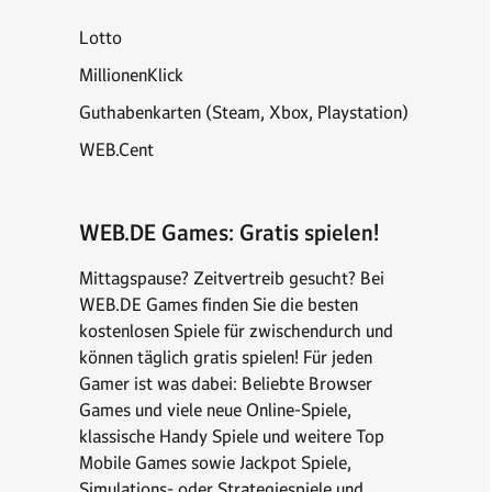
Lotto
MillionenKlick
Guthabenkarten (Steam, Xbox, Playstation)
WEB.Cent
WEB.DE Games: Gratis spielen!
Mittagspause? Zeitvertreib gesucht? Bei
WEB.DE Games finden Sie die besten
kostenlosen Spiele für zwischendurch und
können täglich gratis spielen! Für jeden
Gamer ist was dabei: Beliebte Browser
Games und viele neue Online-Spiele,
klassische Handy Spiele und weitere Top
Mobile Games sowie Jackpot Spiele,
Simulations- oder Strategiespiele und