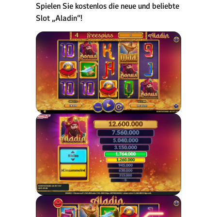
Spielen Sie kostenlos die neue und beliebte
Slot „Aladin“!