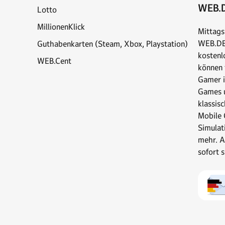
WEB.D
Lotto
MillionenKlick
Mittags
WEB.DE 
Guthabenkarten (Steam, Xbox, Playstation)
kostenl
WEB.Cent
können t
Gamer i
Games u
klassis
Mobile 
Simulat
mehr. A
sofort 