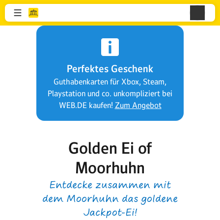
Perfektes Geschenk
Guthabenkarten für Xbox, Steam,
Playstation und co. unkompliziert bei
WEB.DE kaufen!
Zum Angebot
My Little Farmies
Farmsimulation trifft
Mittelalter-Charme - baue
jetzt dein Dorf